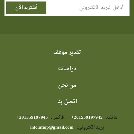
تقدير موقف
دراسات
من نحن
اتصل بنا
هاتف:
⁦+201559197945⁩
فاكس:
⁦+201559197945⁩
بريد الكتروني:
info.afaip@gmail.com