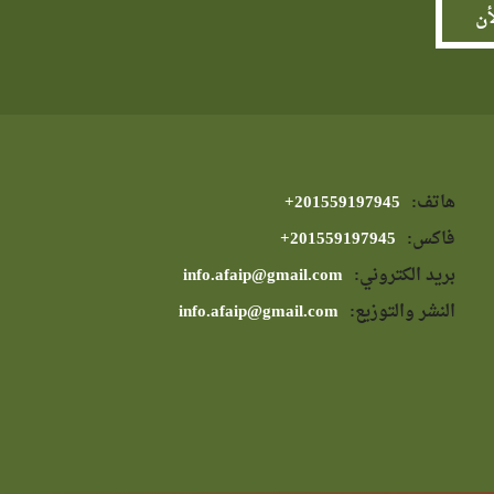
هاتف:
⁦+201559197945⁩
فاكس:
⁦+201559197945⁩
بريد الكتروني:
info.afaip@gmail.com
النشر والتوزيع:
info.afaip@gmail.com