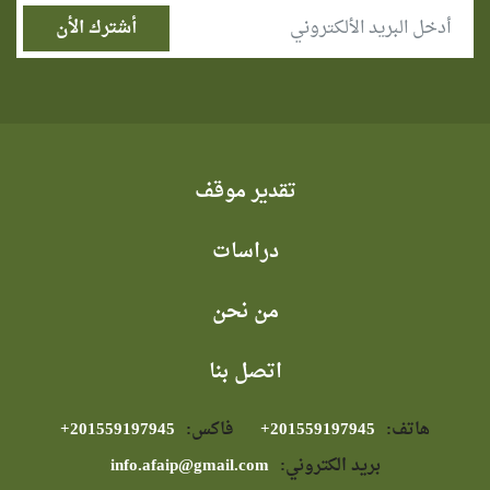
تقدير موقف
دراسات
من نحن
اتصل بنا
هاتف:
⁦+201559197945⁩
فاكس:
⁦+201559197945⁩
بريد الكتروني:
info.afaip@gmail.com