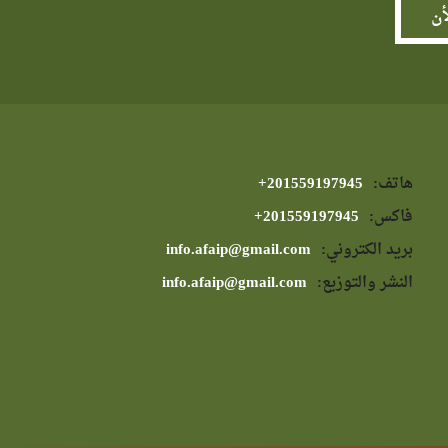
هاتف:
⁦+201559197945⁩
فاكس:
⁦+201559197945⁩
بريد الكتروني:
info.afaip@gmail.com
النشر والتوزيع:
info.afaip@gmail.com