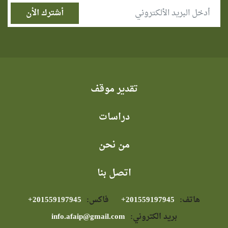
تقدير موقف
دراسات
من نحن
اتصل بنا
هاتف:
⁦+201559197945⁩
فاكس:
⁦+201559197945⁩
بريد الكتروني:
info.afaip@gmail.com