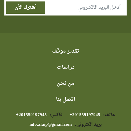
تقدير موقف
دراسات
من نحن
اتصل بنا
هاتف:
⁦+201559197945⁩
فاكس:
⁦+201559197945⁩
بريد الكتروني:
info.afaip@gmail.com