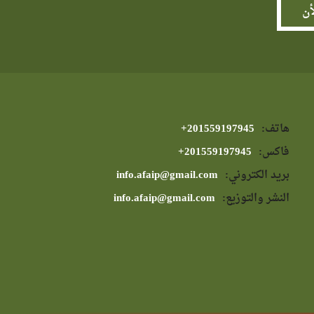
هاتف:
⁦+201559197945⁩
فاكس:
⁦+201559197945⁩
بريد الكتروني:
info.afaip@gmail.com
النشر والتوزيع:
info.afaip@gmail.com