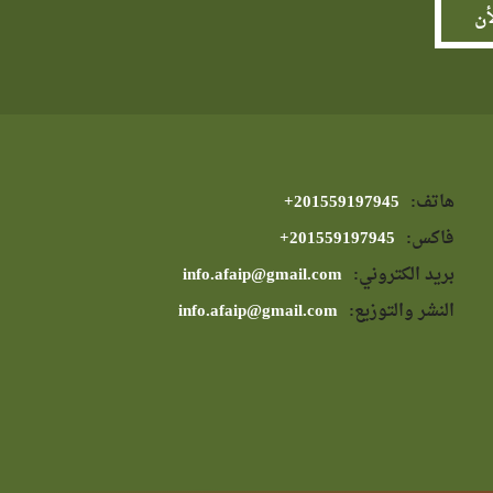
هاتف:
⁦+201559197945⁩
فاكس:
⁦+201559197945⁩
بريد الكتروني:
info.afaip@gmail.com
النشر والتوزيع:
info.afaip@gmail.com