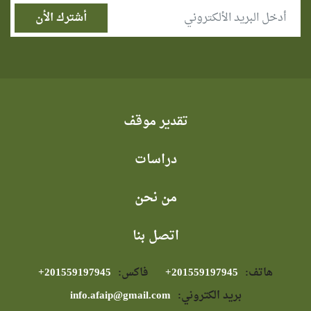
تقدير موقف
دراسات
من نحن
اتصل بنا
هاتف:
⁦+201559197945⁩
فاكس:
⁦+201559197945⁩
بريد الكتروني:
info.afaip@gmail.com