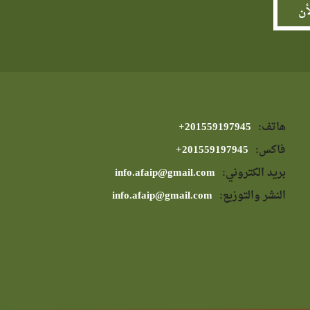
هاتف:
⁦+201559197945⁩
فاكس:
⁦+201559197945⁩
بريد الكتروني:
info.afaip@gmail.com
النشر والتوزيع:
info.afaip@gmail.com