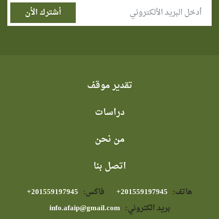
تقدير موقف
دراسات
من نحن
اتصل بنا
هاتف:
⁦+201559197945⁩
فاكس:
⁦+201559197945⁩
بريد الكتروني:
info.afaip@gmail.com