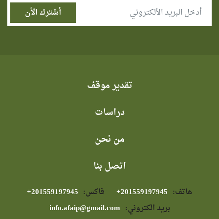
تقدير موقف
دراسات
من نحن
اتصل بنا
هاتف:
⁦+201559197945⁩
فاكس:
⁦+201559197945⁩
بريد الكتروني:
info.afaip@gmail.com