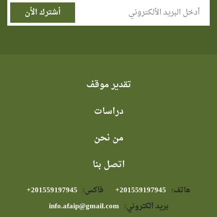
تقدير موقف
دراسات
من نحن
اتصل بنا
هاتف:
⁦+201559197945⁩
فاكس:
⁦+201559197945⁩
بريد الكتروني:
info.afaip@gmail.com