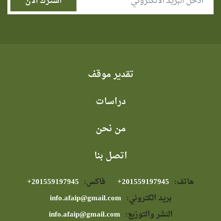
تقدير موقف
دراسات
من نحن
اتصل بنا
هاتف:
⁦+201559197945⁩
فاكس:
⁦+201559197945⁩
بريد الكتروني:
info.afaip@gmail.com
النشر والتوزيع:
info.afaip@gmail.com