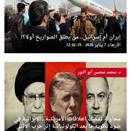
إيران أم إسرائيل.. من يطلق الصواريخ أولا؟!
الأربعاء 7 يناير 2026 - 12:41:19
د. محمد محسن أبو النور
محاولة تفكيك العلاقات الأمريكية ــ الإيرانية في
ضوء نظرية ما بعد الكولونيالية إثر حرب الاثني