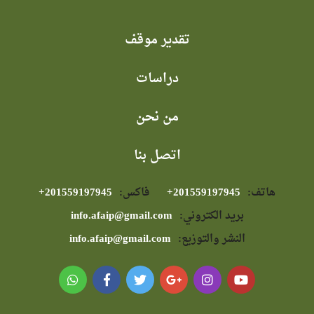
تقدير موقف
دراسات
من نحن
اتصل بنا
هاتف:
⁦+201559197945⁩
فاكس:
⁦+201559197945⁩
بريد الكتروني:
info.afaip@gmail.com
النشر والتوزيع:
info.afaip@gmail.com