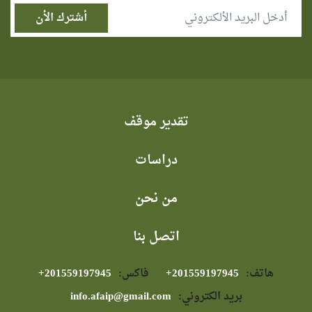
تقدير موقف
دراسات
من نحن
اتصل بنا
هاتف:
⁦+201559197945⁩
فاكس:
⁦+201559197945⁩
بريد الكتروني:
info.afaip@gmail.com