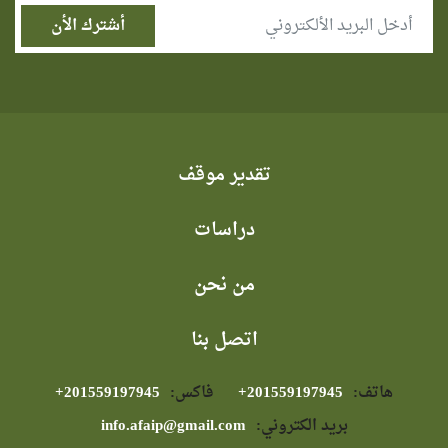
تقدير موقف
دراسات
من نحن
اتصل بنا
هاتف:
⁦+201559197945⁩
فاكس:
⁦+201559197945⁩
بريد الكتروني:
info.afaip@gmail.com