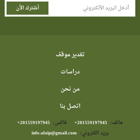
تقدير موقف
دراسات
من نحن
اتصل بنا
هاتف:
⁦+201559197945⁩
فاكس:
⁦+201559197945⁩
بريد الكتروني:
info.afaip@gmail.com