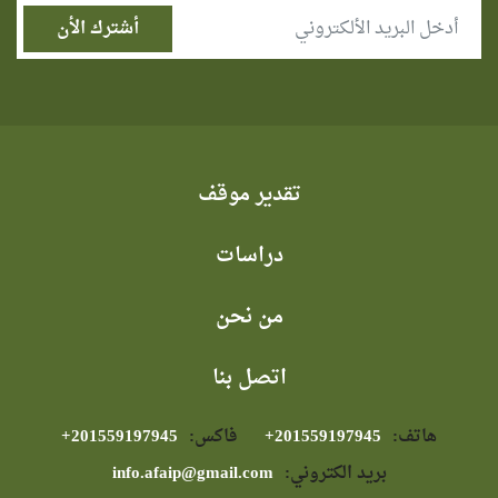
تقدير موقف
دراسات
من نحن
اتصل بنا
هاتف:
⁦+201559197945⁩
فاكس:
⁦+201559197945⁩
بريد الكتروني:
info.afaip@gmail.com