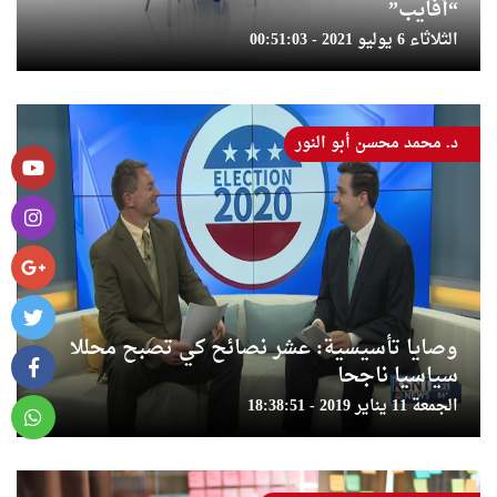
“أفايب”
الثلاثاء 6 يوليو 2021 - 00:51:03
د. محمد محسن أبو النور
وصايا تأسيسية: عشر نصائح كي تصبح محللا
سياسيا ناجحا
الجمعة 11 يناير 2019 - 18:38:51