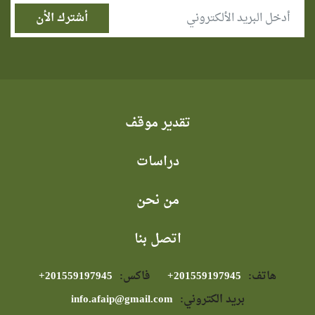
تقدير موقف
دراسات
من نحن
اتصل بنا
هاتف:
⁦+201559197945⁩
فاكس:
⁦+201559197945⁩
بريد الكتروني:
info.afaip@gmail.com