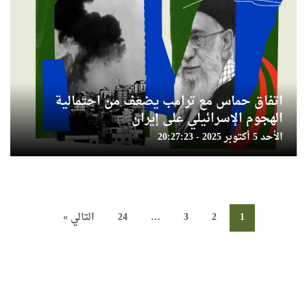
اتفاق حماس مع ترامب يضعف من احتمالية
الهجوم الإسرائيلي على إيران
الأحد 5 أكتوبر 2025 - 20:27:23
1
2
3
…
24
التالي »