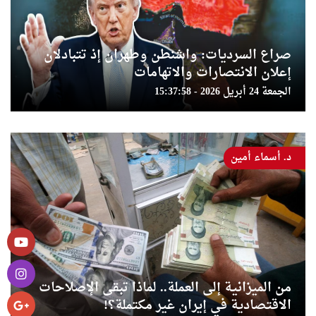
صراع السرديات: واشنطن وطهران إذ تتبادلان
إعلان الانتصارات والاتهامات
الجمعة 24 أبريل 2026 - 15:37:58
د. أسماء أمين
من الميزانية إلى العملة.. لماذا تبقى الإصلاحات
الاقتصادية في إيران غير مكتملة؟!