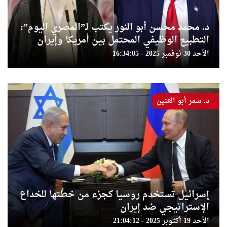
د. محمد محسن أبو النور يكتب لـ”المصري اليوم”:
التطبيع الوظيفي المحتمل بين أمريكا وإيران
الأحد 30 نوفمبر 2025 - 16:34:05
د. سمر أبو العنين
إسرائيل تستخدم روسيا كجزء من خطتها للخداع
الإستراتيجي ضد إيران
الأحد 19 أكتوبر 2025 - 21:04:12