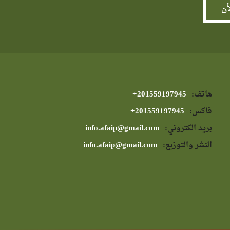
هاتف:
⁦+201559197945⁩
فاكس:
⁦+201559197945⁩
بريد الكتروني:
info.afaip@gmail.com
النشر والتوزيع:
info.afaip@gmail.com