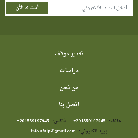
تقدير موقف
دراسات
من نحن
اتصل بنا
هاتف:
⁦+201559197945⁩
فاكس:
⁦+201559197945⁩
بريد الكتروني:
info.afaip@gmail.com