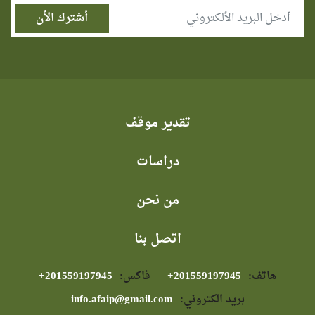
تقدير موقف
دراسات
من نحن
اتصل بنا
هاتف:
⁦+201559197945⁩
فاكس:
⁦+201559197945⁩
بريد الكتروني:
info.afaip@gmail.com