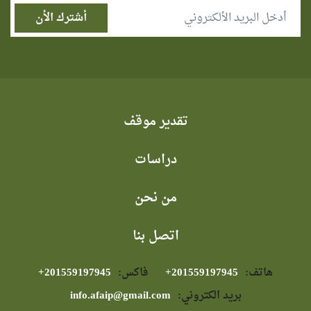
تقدير موقف
دراسات
من نحن
اتصل بنا
هاتف:
⁦+201559197945⁩
فاكس:
⁦+201559197945⁩
بريد الكتروني:
info.afaip@gmail.com