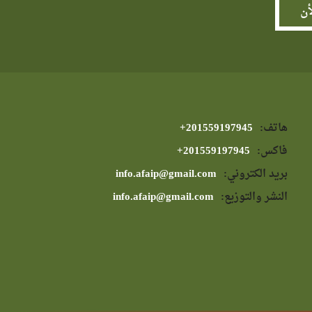
هاتف:
⁦+201559197945⁩
فاكس:
⁦+201559197945⁩
بريد الكتروني:
info.afaip@gmail.com
النشر والتوزيع:
info.afaip@gmail.com