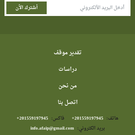
تقدير موقف
دراسات
من نحن
اتصل بنا
هاتف:
⁦+201559197945⁩
فاكس:
⁦+201559197945⁩
بريد الكتروني:
info.afaip@gmail.com