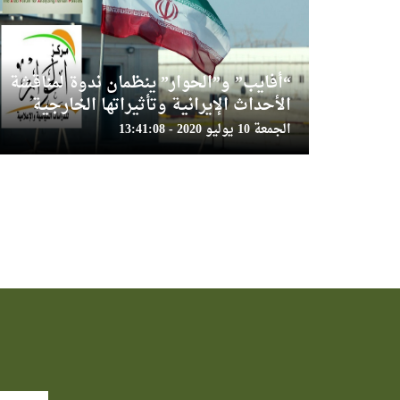
“أفايب” و”الحوار” ينظمان ندوة لمناقشة
الأحداث الإيرانية وتأثيراتها الخارجية
الجمعة 10 يوليو 2020 - 13:41:08