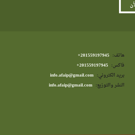
هاتف:
⁦+201559197945⁩
فاكس:
⁦+201559197945⁩
بريد الكتروني:
info.afaip@gmail.com
النشر والتوزيع:
info.afaip@gmail.com