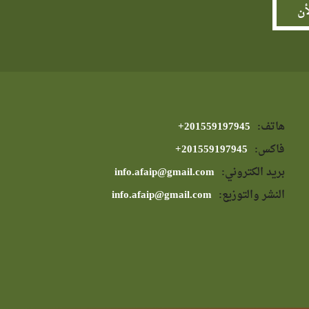
هاتف:
⁦+201559197945⁩
فاكس:
⁦+201559197945⁩
بريد الكتروني:
info.afaip@gmail.com
النشر والتوزيع:
info.afaip@gmail.com