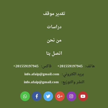
تقدير موقف
دراسات
من نحن
اتصل بنا
هاتف:
⁦+201559197945⁩
فاكس:
⁦+201559197945⁩
بريد الكتروني:
info.afaip@gmail.com
النشر والتوزيع:
info.afaip@gmail.com