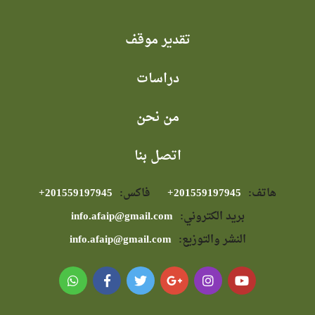
تقدير موقف
دراسات
من نحن
اتصل بنا
هاتف:
⁦+201559197945⁩
فاكس:
⁦+201559197945⁩
بريد الكتروني:
info.afaip@gmail.com
النشر والتوزيع:
info.afaip@gmail.com