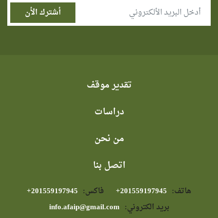
تقدير موقف
دراسات
من نحن
اتصل بنا
هاتف:
⁦+201559197945⁩
فاكس:
⁦+201559197945⁩
بريد الكتروني:
info.afaip@gmail.com