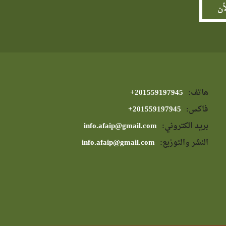
هاتف:
⁦+201559197945⁩
فاكس:
⁦+201559197945⁩
بريد الكتروني:
info.afaip@gmail.com
النشر والتوزيع:
info.afaip@gmail.com