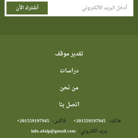
تقدير موقف
دراسات
من نحن
اتصل بنا
هاتف:
⁦+201559197945⁩
فاكس:
⁦+201559197945⁩
بريد الكتروني:
info.afaip@gmail.com