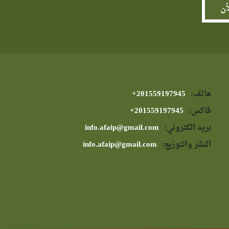
هاتف:
⁦+201559197945⁩
فاكس:
⁦+201559197945⁩
بريد الكتروني:
info.afaip@gmail.com
النشر والتوزيع:
info.afaip@gmail.com