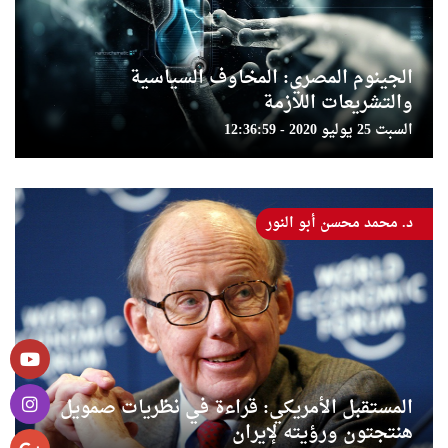
الجينوم المصري: المخاوف السياسية
والتشريعات اللازمة
السبت 25 يوليو 2020 - 12:36:59
د. محمد محسن أبو النور
المستقبل الأمريكي: قراءة في نظريات صمويل
هنتجتون ورؤيته لإيران