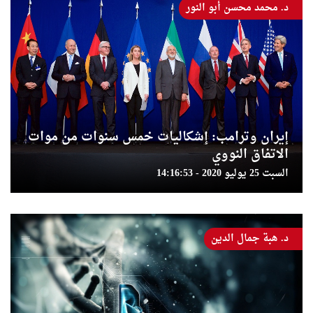
د. محمد محسن أبو النور
إيران وترامب: إشكاليات خمس سنوات من موات
الاتفاق النووي
السبت 25 يوليو 2020 - 14:16:53
د. هبة جمال الدين