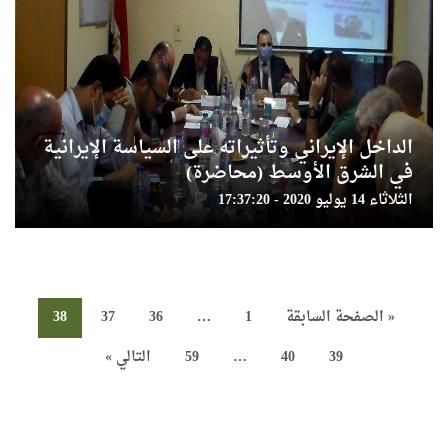
الداخل الإيراني وتأثيراته على السياسة الإيرانية
في الشرق الأوسط (محاضرة)
الثلاثاء 14 يوليو 2020 - 17:37:20
« الصفحة السابقة
1
…
36
37
38
39
40
…
59
التالي »