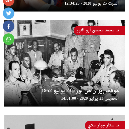
السبت 25 يوليو 2020 - 12:34:25
د. محمد محسن أبو النور
موقف إيران من ثورة 23 يوليو 1952
الخميس 23 يوليو 2020 - 14:51:00
د. ستار جبار علاي