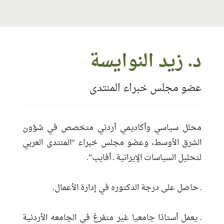
معلومات الاتصال
د. زيد النوايسة
البريد:
Znawaiseh@Yahoo.com
عضو مجلس خبراء المنتدى
الموقع:
https://afaip.com
حساب الفيس بوك:
https://twitter.com/AFAIP_
تاريخ التسجيل:
2018-11-24 09:09:37
محلل سياسي وأكاديمي أردني متخصص في شؤون
مناطق الخبرة:
الشرق الأوسط
الشرق الأوسط، وعضو مجلس خبراء “المنتدى العربي
اللغات:
العربية ـ الإنجليزية
لتحليل السياسات الإيرانية ـ أفايب”.
ـ حاصل على درجة الدكتوره في إدارة الأعمال.
ـ يعمل أستاذا جامعيا غير متفرغ في الجامعه الأردنية