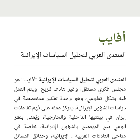
معلومات الاتصال
أفايب
البريد:
info.afaip@gmail.com
المنتدى العربي لتحليل السياسات الإيرانية
الموقع:
https://afaip.com/
حساب الفيس بوك:
https://twitter.com/AFAIP_
تاريخ التسجيل:
2018-11-08 23:27:48
المنتدى العربي لتحليل السياسات الإيرانية
“أفايب” هو
مناطق الخبرة:
إيران
مجلس فكري مستقل، وغير هادف للربح، ويتم العمل
اللغات:
العربية ـ الفارسية ـ الإنجليزية
فيه بشكل تطوعي، وهو وحدة تفكير متخصصة في
دراسات الشؤون الإيرانية، يتركز عمله على فهم تفاعلات
إيران في بيئتيها الداخلية والخارجية، ويُعنى بنشر
الوعي بين المهتمين بالشؤون الإيرانية، خاصة في
مناحي العلاقات العربية ـ الإيرانية، وحقائق المسائل