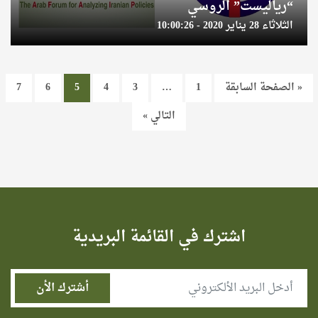
“رياليست” الروسي
الثلاثاء 28 يناير 2020 - 10:00:26
« الصفحة السابقة
1
…
3
4
5
6
7
التالي »
اشترك في القائمة البريدية