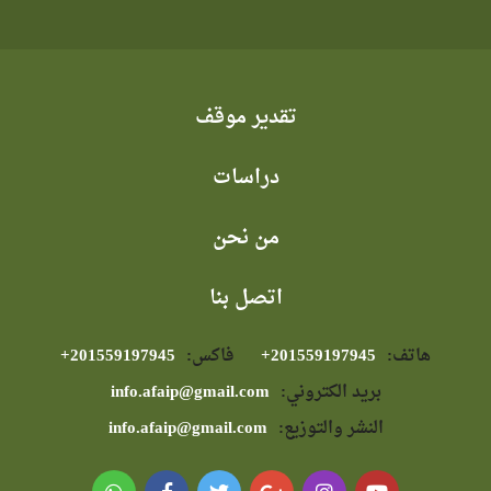
تقدير موقف
دراسات
من نحن
اتصل بنا
هاتف:
⁦+201559197945⁩
فاكس:
⁦+201559197945⁩
بريد الكتروني:
info.afaip@gmail.com
النشر والتوزيع:
info.afaip@gmail.com