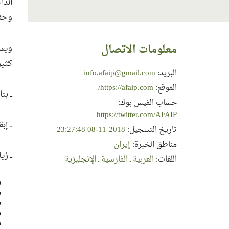
الدا
وحقا
معلومات الاتصال
ويس
كثير
البريد:
info.afaip@gmail.com
الموقع:
https://afaip.com/
ــ ب
حساب الفيس بوك:
https://twitter.com/AFAIP_
ــ إ
تاريخ التسجيل:
2018-11-08 23:27:48
مناطق الخبرة:
إيران
ــ ز
اللغات:
العربية ـ الفارسية ـ الإنجليزية