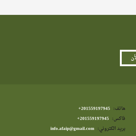
هاتف:
⁦+201559197945⁩
فاكس:
⁦+201559197945⁩
بريد الكتروني:
info.afaip@gmail.com