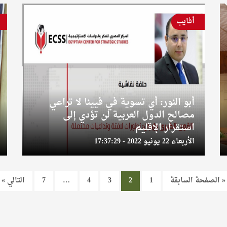
أفايب
أبو النور: أي تسوية في فيينا لا تراعي
مصالح الدول العربية لن تؤدي إلى
استقرار الإقليم
الأربعاء 22 يونيو 2022 - 17:37:29
« الصفحة السابقة
1
2
3
4
…
7
التالي »