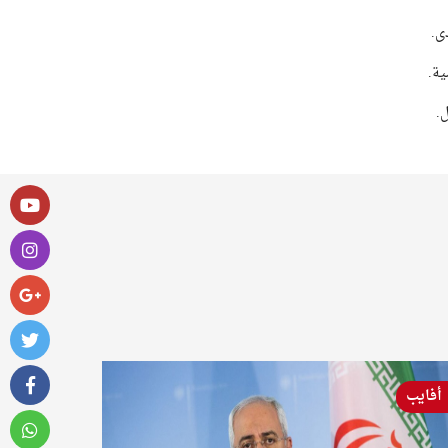
ى.
ية.
.
أفايب