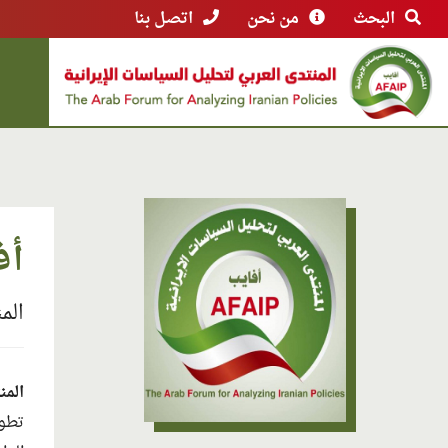
البحث
من نحن
اتصل بنا
أف
الم
المن
تطو