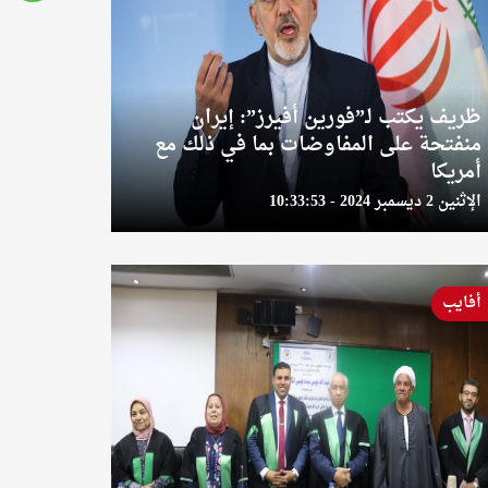
ظريف يكتب لـ”فورين أفيرز”: إيران
منفتحة على المفاوضات بما في ذلك مع
أمريكا
الإثنين 2 ديسمبر 2024 - 10:33:53
أفايب