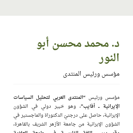
معلومات الاتصال
د. محمد محسن أبو
البريد:
nour.mmk2020@gmail.com
النور
الموقع:
http://afaip.com
حساب الفيس بوك:
https://www.facebook.com/mohammedmohsenaboelnour1
مؤسس ورئيس المنتدى
تاريخ التسجيل:
2018-07-09 10:56:22
مناطق الخبرة:
إيران ـ الشرق الأوسط ـ العالم العربي
اللغات:
العربية ـ الإنجليزية ـ الفارسية ـ الإسبانية
مؤسس ورئيس
“المنتدى العربي لتحليل السياسات
الإيرانية ــ أفايب”
، وهو خبير دولي في الشؤون
الإيرانية، حاصل على درجتيّ الدكتوراة والماجستير في
الشؤون الإيرانية من جامعة الأزهر الشريف بالقاهرة،