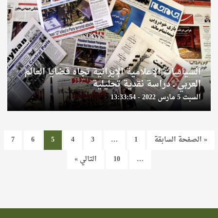
السياسات الإعلامية الإيرانية تجاه قضايا العالم
العربي ــ دراسة نقدية تحليلية
السبت 5 مارس 2022 - 13:33:54
« الصفحة السابقة
1
…
3
4
5
6
7
…
10
التالي »