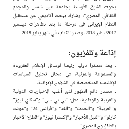
بحوث الشرق الأوسط بجامعة عين شمس والمجمع
الثقافي المصري”، وشارك ببحث أكاديمي عن مستقبل
النظام الإيراني في مرحلة ما بعد تظاهرات ديسمبر
2017/ يناير 2018، وصدر الكتاب في شهر يناير 2018.
إذاعة وتلفزيون:
ــ يعد مصدرا دوليا رئيسا لوسائل الإعلام المقروءة
والمسموعة والمرئية، في مجال تحليل السياسات
الإقليمية المتخصصة في الشؤون الإيرانية.
ــ مصدر دائم الظهور لدى أغلب الإخباريات الدولية
والعربية والوطنية، مثل: “بي بي سي” و”سكاي نيوز”
و”العربية” و”الحدث” و”الغد” و”فرانس 24″ و”مونت
كارلو” و”النيل للأخبار” و”إكسترا نيوز” و”قطاع الأخبار
بالتلفزيون المصري”.