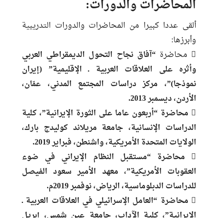
المحاضرات والدورات:
ألقى عددا كبيرا من المحاضرات والدورات التدريبية
وأبرزها:
 محاضرة
“آفاق نجاح التحول الديمقراطي العربي
وأثره على العلاقات العربية ـ الإقليمية” (إيران
نموذجا)”
، مركز دراسات المجتمع المدني، عمّان،
الأردن، ديسمبر 2013.
 محاضرة “أربعون عاما على الثورة الإيرانية”، كلية
الدراسات الإنسانية، جامعة مريلاند كوليدج بارك،
الولايات المتحدة الأمريكية، واشنطن، فبراير 2019.
 محاضرة “مستقبل النظام الإيراني في ضوء
العقوبات الأمريكية”، معهد الأمير سعود الفيصل
للدراسات الدبلوماسية، الرياض، نوفمبر 2019م.
 محاضرة “العامل الإسرائيلي في العلاقات العربية ـ
الإيرانية”، كلية الآداب، جامعة عين شمس، إبريل