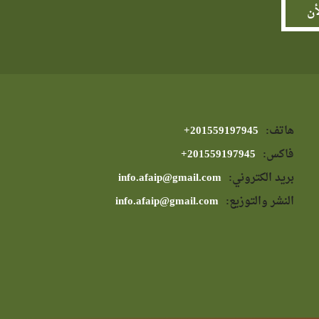
هاتف:
⁦+201559197945⁩
فاكس:
⁦+201559197945⁩
بريد الكتروني:
info.afaip@gmail.com
النشر والتوزيع:
info.afaip@gmail.com