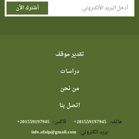
تقدير موقف
دراسات
من نحن
اتصل بنا
هاتف:
⁦+201559197945⁩
فاكس:
⁦+201559197945⁩
بريد الكتروني:
info.afaip@gmail.com