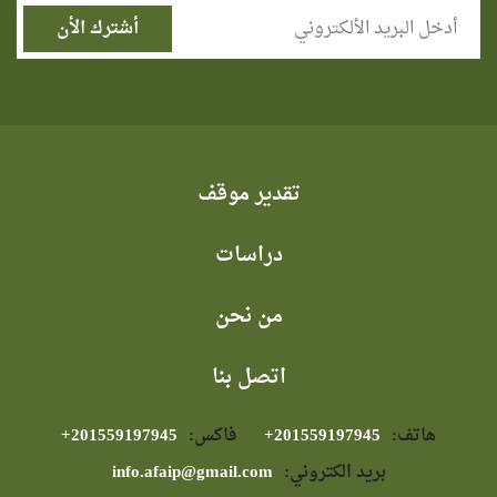
تقدير موقف
دراسات
من نحن
اتصل بنا
هاتف:
⁦+201559197945⁩
فاكس:
⁦+201559197945⁩
بريد الكتروني:
info.afaip@gmail.com