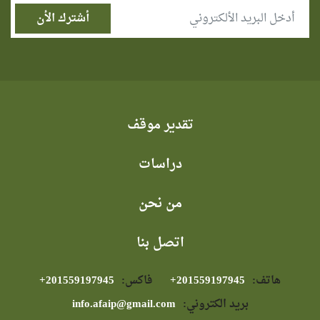
تقدير موقف
دراسات
من نحن
اتصل بنا
هاتف:
⁦+201559197945⁩
فاكس:
⁦+201559197945⁩
بريد الكتروني:
info.afaip@gmail.com