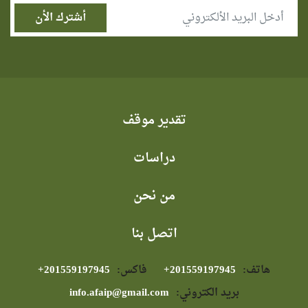
تقدير موقف
دراسات
من نحن
اتصل بنا
هاتف:
⁦+201559197945⁩
فاكس:
⁦+201559197945⁩
بريد الكتروني:
info.afaip@gmail.com