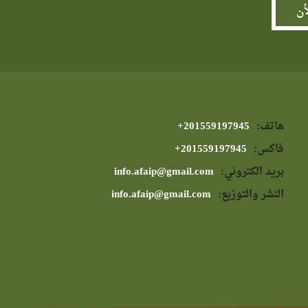
هاتف:
⁦+201559197945⁩
فاكس:
⁦+201559197945⁩
بريد الكتروني:
info.afaip@gmail.com
النشر والتوزيع:
info.afaip@gmail.com