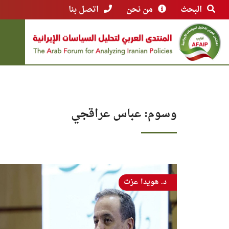
البحث
من نحن
اتصل بنا
وسوم: عباس عراقجي
د. هويدا عزت