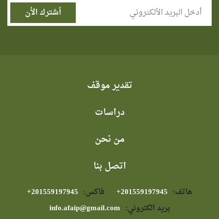
تقدير موقف
دراسات
من نحن
اتصل بنا
هاتف:
⁦+201559197945⁩
فاكس:
⁦+201559197945⁩
بريد الكتروني:
info.afaip@gmail.com