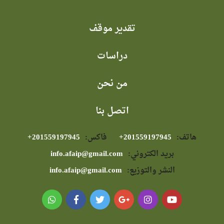
تقدير موقف
دراسات
من نحن
اتصل بنا
هاتف:
⁦+201559197945⁩
فاكس:
⁦+201559197945⁩
بريد الكتروني:
info.afaip@gmail.com
النشر والتوزيع:
info.afaip@gmail.com