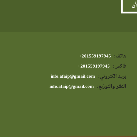
هاتف:
⁦+201559197945⁩
فاكس:
⁦+201559197945⁩
بريد الكتروني:
info.afaip@gmail.com
النشر والتوزيع:
info.afaip@gmail.com